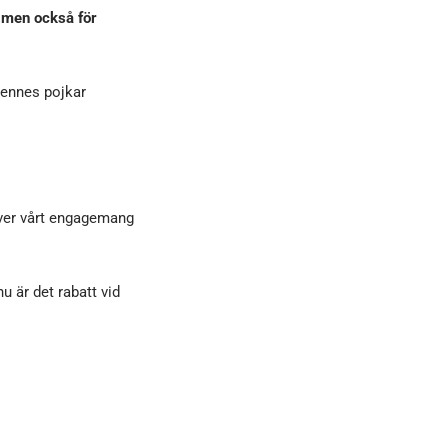
, men också för
hennes pojkar
över vårt engagemang
u är det rabatt vid