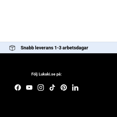
Snabb leverans 1-3 arbetsdagar
Följ Lukaki.se på:
Facebook
YouTube
Instagram
TikTok
Pinterest
LinkedIn