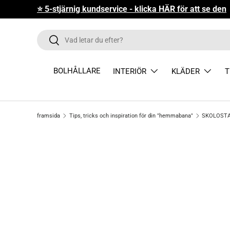
kundservice - klicka HÄR för att se den
FORTSÄTT TILL INNEHÅLLET
Sök
Sök
BOLHÅLLARE
INTERIÖR
KLÄDER
T
framsida
Tips, tricks och inspiration för din "hemmabana"
SKOLOST