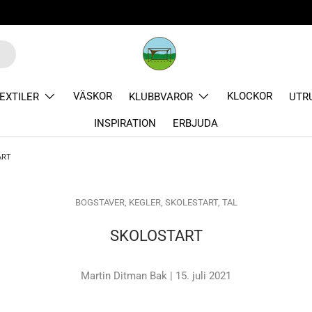
🇸🇪 Sp
VÄSKOR
KLOCKOR
EXTILER
KLUBBVAROR
UTR
INSPIRATION
ERBJUDA
ART
BOGSTAVER,
KEGLER,
SKOLESTART,
TAL
SKOLOSTART
Martin Ditman Bak |
15. juli 2021